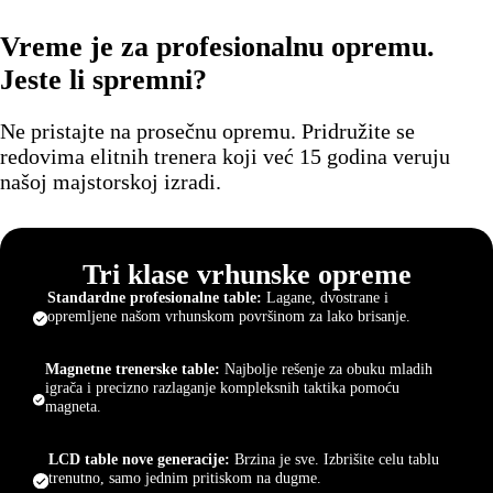
Vreme je za profesionalnu opremu.
Jeste li spremni?
Ne pristajte na prosečnu opremu. Pridružite se
redovima elitnih trenera koji već 15 godina veruju
našoj majstorskoj izradi.
Tri klase vrhunske opreme
Standardne profesionalne table:
Lagane, dvostrane i
opremljene našom vrhunskom površinom za lako brisanje.
Magnetne trenerske table:
Najbolje rešenje za obuku mladih
igrača i precizno razlaganje kompleksnih taktika pomoću
magneta.
LCD table nove generacije:
Brzina je sve. Izbrišite celu tablu
trenutno, samo jednim pritiskom na dugme.