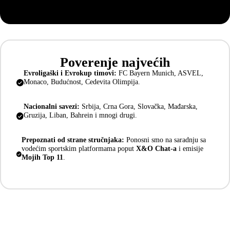
Poverenje najvećih
Evroligaški i Evrokup timovi:
FC Bayern Munich, ASVEL,
Monaco, Budućnost, Cedevita Olimpija.
Nacionalni savezi:
Srbija, Crna Gora, Slovačka, Mađarska,
Gruzija, Liban, Bahrein i mnogi drugi.
Prepoznati od strane stručnjaka:
Ponosni smo na saradnju sa
vodećim sportskim platformama poput
X&O Chat-a
i emisije
Mojih Top 11
.