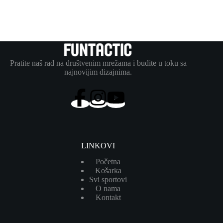
Pratite naš rad na društvenim mrežama i budite u toku sa
najnovijim dizajnima.
LINKOVI
Početna
Košarka
Svi sportovi
O nama
Kontakt