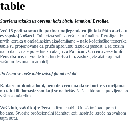
table
Savršena taktika uz opremu koju biraju šampioni Evrolige.
Već 15 godina smo tihi partner najlegendarnijih taktičkih akcija u
evropskoj košarci.
Od neizvesnih završnica u finalima Evrolige, do
prvih koraka u omladinskim akademijama – naše košarkaške trenerske
table su projektovane da pruže apsolutnu taktičku jasnost. Bez obzira
na to da li crtate pobedničku akciju za
Partizan, Crvenu zvezdu ili
Fenerbahče
, ili vodite lokalni školski tim, zaslužujete alat koji prati
vašu profesionalnu ambiciju.
Po čemu se naše table izdvajaju od ostalih
Kada se utakmica lomi, nemate vremena da se borite sa mrljama
na tabli ili flomasterom koji se ne briše.
Naše table su napravljene po
višim standardima.
Vaš klub, vaš dizajn:
Personalizujte tablu klupskim logotipom i
bojama. Stvorite profesionalni identitet koji inspiriše igrače na svakom
tajm-autu.