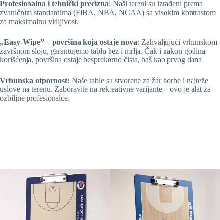
Profesionalna i tehnički precizna:
Naši tereni su izrađeni prema
zvaničnim standardima (FIBA, NBA, NCAA) sa visokim kontrastom
za maksimalnu vidljivost.
„Easy-Wipe” – površina koja ostaje nova:
Zahvaljujući vrhunskom
završnom sloju, garantujemo tablu bez i mrlja. Čak i nakon godina
korišćenja, površina ostaje besprekorno čista, baš kao prvog dana
Vrhunska otpornost:
Naše table su stvorene za žar borbe i najteže
uslove na terenu. Zaboravite na rekreativne varijante – ovo je alat za
ozbiljne profesionalce.